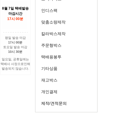
8월 7일 택배발송
인디스팩
마감시간
17시 00분
맞춤소량제작
칼라박스제작
평일 발송 마감
17시 00분
주문형박스
토요일 발송 마감
10시 30분
택배용봉투
일요일, 공휴일에는
택배사 사정으로인해
기타상품
발송되지 않습니다.
재고박스
개인결제
제작/견적문의