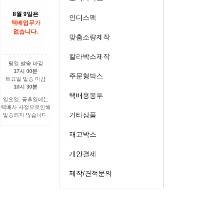
8월 9일은
인디스팩
택배업무가
없습니다.
맞춤소량제작
칼라박스제작
평일 발송 마감
17시 00분
주문형박스
토요일 발송 마감
10시 30분
택배용봉투
일요일, 공휴일에는
택배사 사정으로인해
기타상품
발송되지 않습니다.
재고박스
개인결제
제작/견적문의