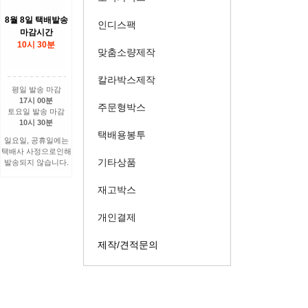
8월 8일 택배발송
인디스팩
마감시간
10시 30분
맞춤소량제작
칼라박스제작
평일 발송 마감
17시 00분
주문형박스
토요일 발송 마감
10시 30분
택배용봉투
일요일, 공휴일에는
택배사 사정으로인해
기타상품
발송되지 않습니다.
재고박스
개인결제
제작/견적문의