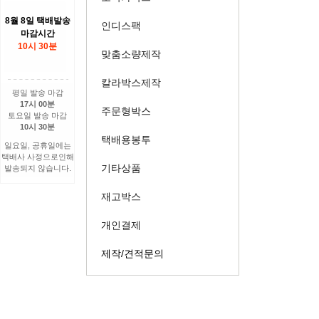
8월 8일 택배발송
인디스팩
마감시간
10시 30분
맞춤소량제작
칼라박스제작
평일 발송 마감
17시 00분
주문형박스
토요일 발송 마감
10시 30분
택배용봉투
일요일, 공휴일에는
택배사 사정으로인해
기타상품
발송되지 않습니다.
재고박스
개인결제
제작/견적문의