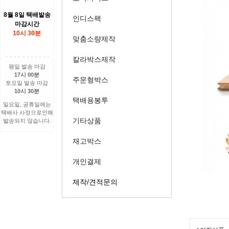
8월 8일 택배발송
인디스팩
마감시간
10시 30분
맞춤소량제작
칼라박스제작
평일 발송 마감
17시 00분
주문형박스
토요일 발송 마감
10시 30분
택배용봉투
일요일, 공휴일에는
택배사 사정으로인해
기타상품
발송되지 않습니다.
재고박스
개인결제
제작/견적문의