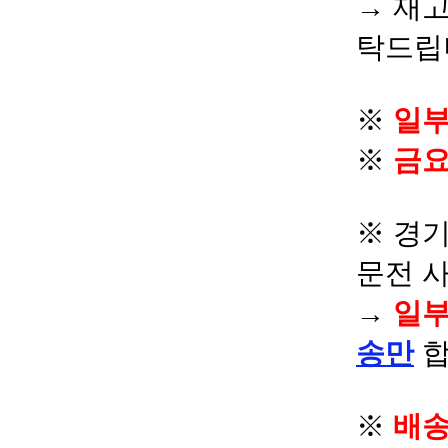
→ 재고
탁드립
※
일부
※
금요
※ 경기
문전 
→
일부
송만
합
※
배송