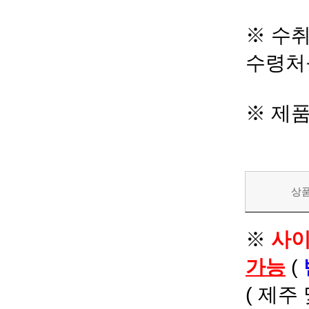
※ 수
수령처
※ 제
상
※
사이
가능
(
( 제주