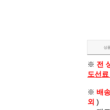
상
※
전 
도선료
※
배
외
)