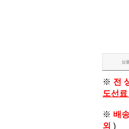
상
※
전 
도선료
※
배
외
)