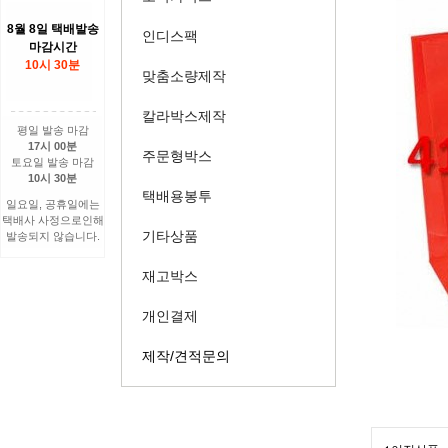
8월 8일 택배발송
인디스팩
마감시간
10시 30분
맞춤소량제작
칼라박스제작
평일 발송 마감
17시 00분
주문형박스
토요일 발송 마감
10시 30분
택배용봉투
일요일, 공휴일에는
택배사 사정으로인해
기타상품
발송되지 않습니다.
재고박스
개인결제
제작/견적문의