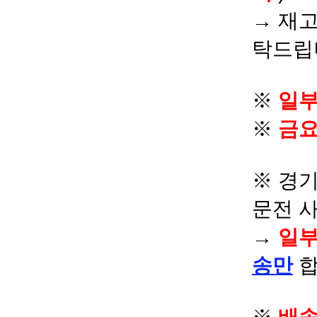
→ 재고
탁드립
※
일부
※
금요
※ 경기
문전 
→
일부
송만
합