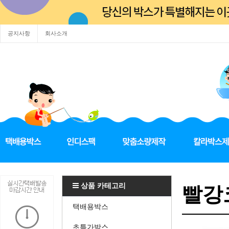
공지사항
회사소개
상품 카테고리
빨강코
택배용박스
초특가박스