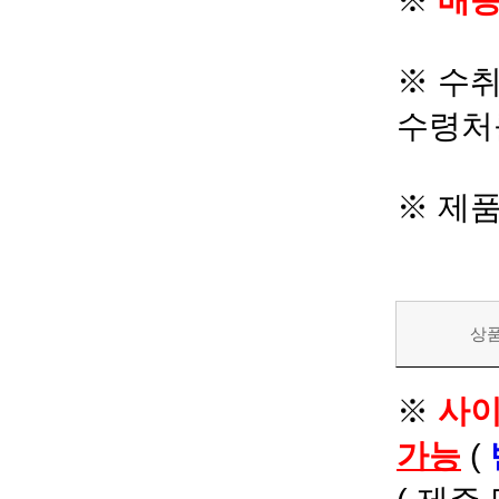
※
배송
※ 수
수령처
※ 제
상
※
사이
가능
(