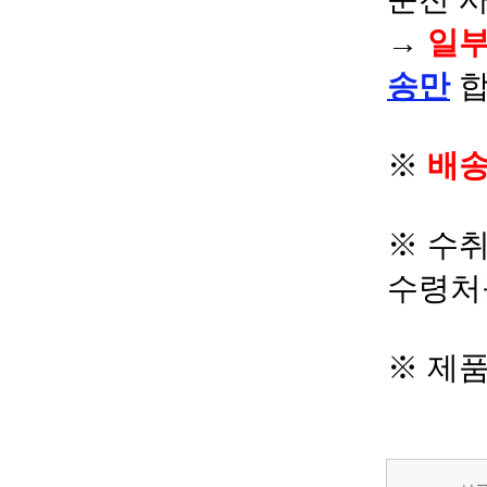
→
일부
송만
합
※
배송
※ 수
수령처
※ 제