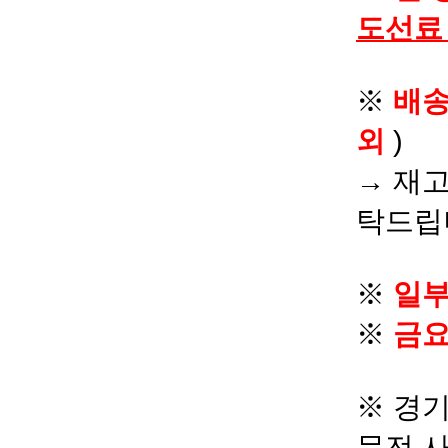
도선료
※
배
외
)
→ 재고
탁드립
※
일부
※
금요
※ 경기
문전 