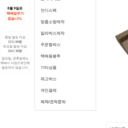
8월 9일은
인디스팩
택배업무가
없습니다.
맞춤소량제작
칼라박스제작
평일 발송 마감
17시 00분
주문형박스
토요일 발송 마감
10시 30분
택배용봉투
일요일, 공휴일에는
택배사 사정으로인해
기타상품
발송되지 않습니다.
재고박스
개인결제
제작/견적문의