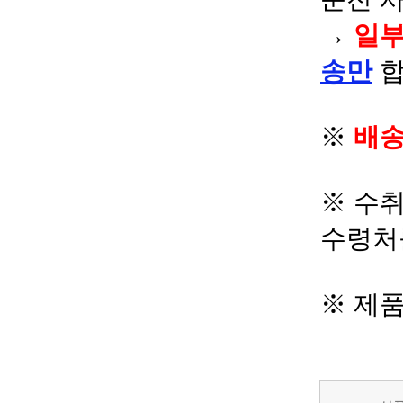
→
일부
송만
합
※
배송
※ 수
수령처
※ 제