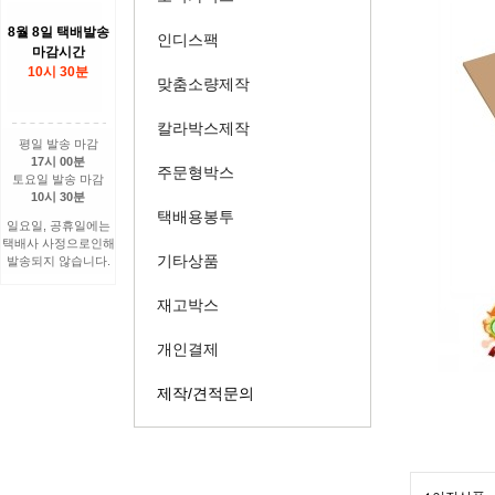
8월 8일 택배발송
인디스팩
마감시간
10시 30분
맞춤소량제작
칼라박스제작
평일 발송 마감
17시 00분
주문형박스
토요일 발송 마감
10시 30분
택배용봉투
일요일, 공휴일에는
택배사 사정으로인해
기타상품
발송되지 않습니다.
재고박스
개인결제
제작/견적문의