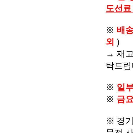
도선료
※
배
외
)
→ 재고
탁드립
※
일부
※
금요
※ 경기
문전 