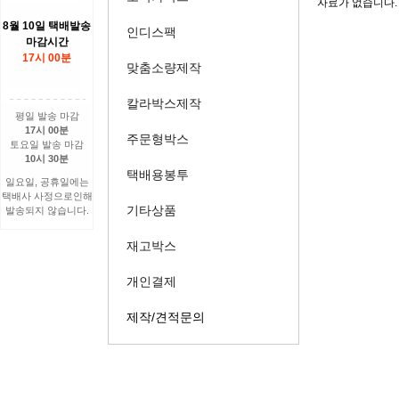
자료가 없습니다.
8월 10일 택배발송
인디스팩
마감시간
17시 00분
맞춤소량제작
칼라박스제작
평일 발송 마감
17시 00분
주문형박스
토요일 발송 마감
10시 30분
택배용봉투
일요일, 공휴일에는
택배사 사정으로인해
기타상품
발송되지 않습니다.
재고박스
개인결제
제작/견적문의