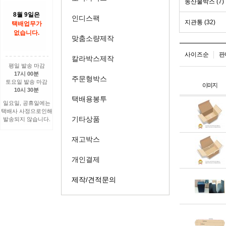
농산물박스 (7)
8월 9일은
인디스팩
지관통 (32)
택배업무가
없습니다.
맞춤소량제작
사이즈순
판
칼라박스제작
평일 발송 마감
17시 00분
주문형박스
토요일 발송 마감
10시 30분
택배용봉투
일요일, 공휴일에는
택배사 사정으로인해
기타상품
발송되지 않습니다.
재고박스
개인결제
제작/견적문의