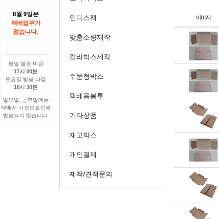
8월 9일은
인디스팩
택배업무가
없습니다.
맞춤소량제작
칼라박스제작
평일 발송 마감
17시 00분
주문형박스
토요일 발송 마감
10시 30분
택배용봉투
일요일, 공휴일에는
택배사 사정으로인해
기타상품
발송되지 않습니다.
재고박스
개인결제
제작/견적문의