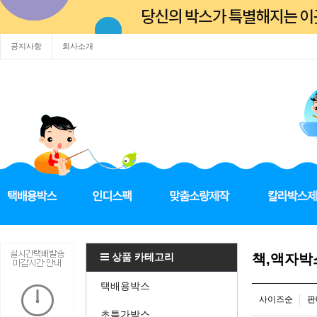
공지사항
회사소개
상품 카테고리
책,액자박
택배용박스
사이즈순
판
초특가박스