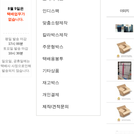
8월 9일은
인디스팩
택배업무가
없습니다.
맞춤소량제작
칼라박스제작
평일 발송 마감
17시 00분
주문형박스
토요일 발송 마감
10시 30분
택배용봉투
일요일, 공휴일에는
택배사 사정으로인해
기타상품
발송되지 않습니다.
재고박스
개인결제
제작/견적문의